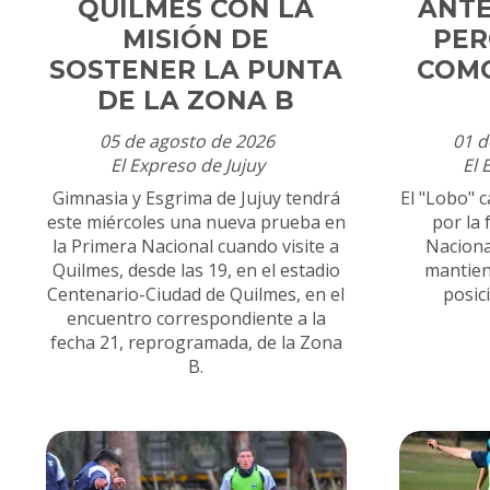
QUILMES CON LA
ANTE
MISIÓN DE
PER
SOSTENER LA PUNTA
COMO
DE LA ZONA B
05 de agosto de 2026
01 d
El Expreso de Jujuy
El 
Gimnasia y Esgrima de Jujuy tendrá
El "Lobo" 
este miércoles una nueva prueba en
por la 
la Primera Nacional cuando visite a
Nacional
Quilmes, desde las 19, en el estadio
mantien
Centenario-Ciudad de Quilmes, en el
posic
encuentro correspondiente a la
fecha 21, reprogramada, de la Zona
B.