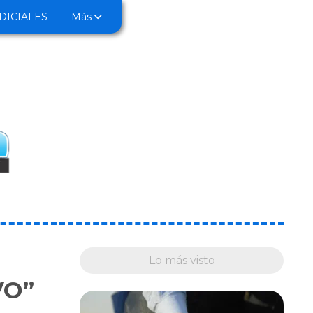
DICIALES
Más
Lo más visto
VO”