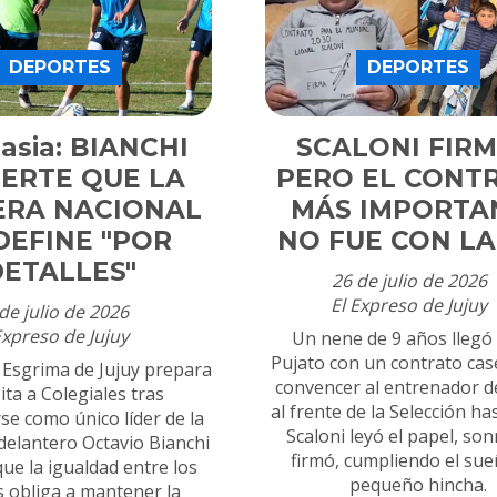
DEPORTES
DEPORTES
asia: BIANCHI
SCALONI FIRMÓ
IERTE QUE LA
PERO EL CONT
ERA NACIONAL
MÁS IMPORTA
DEFINE "POR
NO FUE CON LA
DETALLES"
26 de julio de 2026
El Expreso de Jujuy
de julio de 2026
Expreso de Jujuy
Un nene de 9 años llegó
Pujato con un contrato cas
 Esgrima de Jujuy prepara
convencer al entrenador d
sita a Colegiales tras
al frente de la Selección ha
se como único líder de la
Scaloni leyó el papel, sonr
 delantero Octavio Bianchi
firmó, cumpliendo el sue
ue la igualdad entre los
pequeño hincha.
 obliga a mantener la