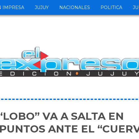
N IMPRESA
JUJUY
NACIONALES
POLITICA
JU
L “LOBO” VA A SALTA EN
 PUNTOS ANTE EL “CUER