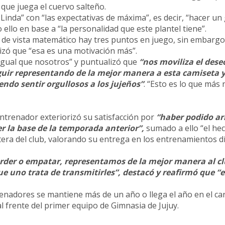
que juega el cuervo salteño.
 Linda” con “las expectativas de máxima”, es decir, “hacer un
ello en base a “la personalidad que este plantel tiene”.
 de vista matemático hay tres puntos en juego, sin embargo
tizó que “esa es una motivación más”.
igual que nosotros” y puntualizó que
“nos moviliza el deseo
eguir representando de la mejor manera a esta camiseta 
ndo sentir orgullosos a los jujeños”
. “Esto es lo que más 
entrenador exteriorizó su satisfacción por
“haber podido a
er la base de la temporada anterior”,
sumado a ello “el he
tera del club, valorando su entrega en los entrenamientos dí
erder o empatar, representamos de la mejor manera al clu
que uno trata de transmitirles”, destacó y reafirmó que “
nadores se mantiene más de un año o llega el año en el car
 frente del primer equipo de Gimnasia de Jujuy.