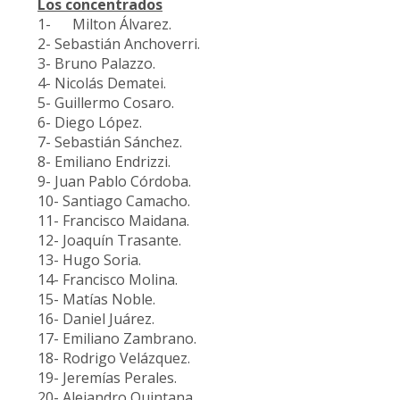
Los concentrados
1- Milton Álvarez.
2- Sebastián Anchoverri.
3- Bruno Palazzo.
4- Nicolás Dematei.
5- Guillermo Cosaro.
6- Diego López.
7- Sebastián Sánchez.
8- Emiliano Endrizzi.
9- Juan Pablo Córdoba.
10- Santiago Camacho.
11- Francisco Maidana.
12- Joaquín Trasante.
13- Hugo Soria.
14- Francisco Molina.
15- Matías Noble.
16- Daniel Juárez.
17- Emiliano Zambrano.
18- Rodrigo Velázquez.
19- Jeremías Perales.
20- Alejandro Quintana.