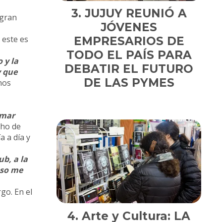
JUJUY REUNIÓ A
 gran
JÓVENES
 este es
EMPRESARIOS DE
TODO EL PAÍS PARA
 y la
DEBATIR EL FUTURO
y que
DE LAS PYMES
nos
rmar
cho de
a a día y
b, a la
eso me
go. En el
Arte y Cultura: LA