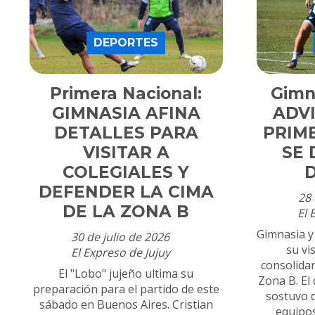
DEPORTES
Primera Nacional:
Gimn
GIMNASIA AFINA
ADV
DETALLES PARA
PRIM
VISITAR A
SE 
COLEGIALES Y
DEFENDER LA CIMA
28 
DE LA ZONA B
El 
Gimnasia y
30 de julio de 2026
su vi
El Expreso de Jujuy
consolidar
El "Lobo" jujeño ultima su
Zona B. El
preparación para el partido de este
sostuvo q
sábado en Buenos Aires. Cristian
equipos