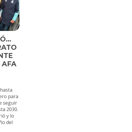
...
RATO
NTE
 AFA
 hasta
ero para
e seguir
sta 2030.
ió y lo
ño del