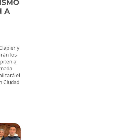
ISMO
N A
Clapier y
arán los
piten a
ornada
lizará el
n Ciudad