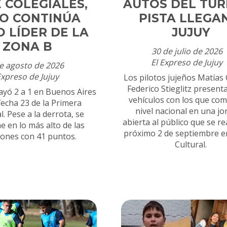
 COLEGIALES,
AUTOS DEL TUR
O CONTINÚA
PISTA LLEGA
 LÍDER DE LA
JUJUY
ZONA B
30 de julio de 2026
El Expreso de Jujuy
e agosto de 2026
Expreso de Jujuy
Los pilotos jujeños Matías 
Federico Stieglitz present
cayó 2 a 1 en Buenos Aires
vehículos con los que com
fecha 23 de la Primera
nivel nacional en una j
. Pese a la derrota, se
abierta al público que se rea
e en lo más alto de las
próximo 2 de septiembre e
iones con 41 puntos.
Cultural.