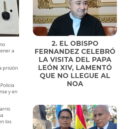
EL OBISPO
ano
tener a
FERNANDEZ CELEBRÓ
LA VISITA DEL PAPA
LEÓN XIV, LAMENTÓ
a prisión
QUE NO LLEGUE AL
NOA
Policía
nse y en
arrio
na
en los