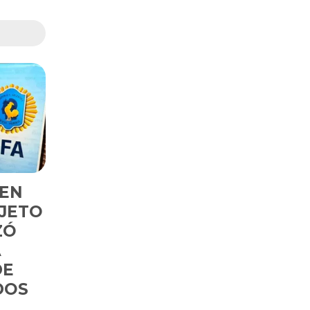
 EN
UJETO
ZÓ
A
DE
DOS