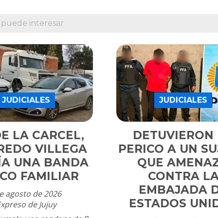
 puede interesar
JUDICIALES
JUDICIALES
E LA CARCEL,
DETUVIERON
REDO VILLEGA
PERICO A UN S
GÍA UNA BANDA
QUE AMENA
CO FAMILIAR
CONTRA L
EMBAJADA 
e agosto de 2026
ESTADOS UNI
Expreso de Jujuy