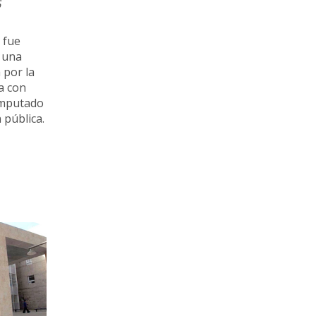
6
 fue
s una
 por la
a con
 imputado
 pública.