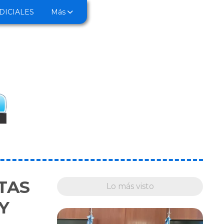
DICIALES
Más
TAS
Lo más visto
Y